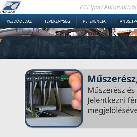
PCI Ipari Automatizálá
KEZDŐOLDAL
TEVÉKENYSÉG
REFERENCIA
TANÚSÍT
Műszerész,
Műszerész és 
Jelentkezni f
megjelöléséve