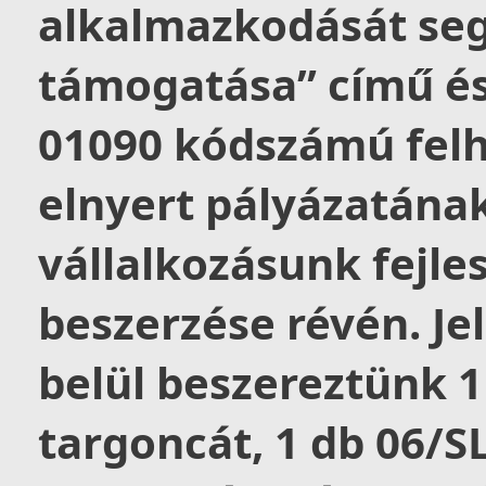
alkalmazkodását segí
támogatása” című és
01090 kódszámú felh
elnyert pályázatának 
vállalkozásunk fejle
beszerzése révén. Je
belül beszereztünk
targoncát, 1 db 06/S