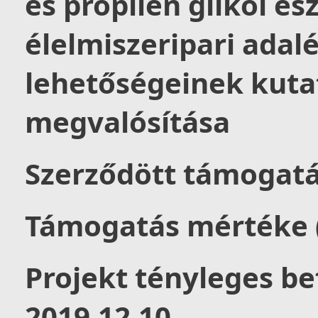
és propilén glikol és
élelmiszeripari adal
lehetőségeinek kutat
megvalósítása
Szerződött támogatás
Támogatás mértéke (
Projekt tényleges be
2019.12.10.